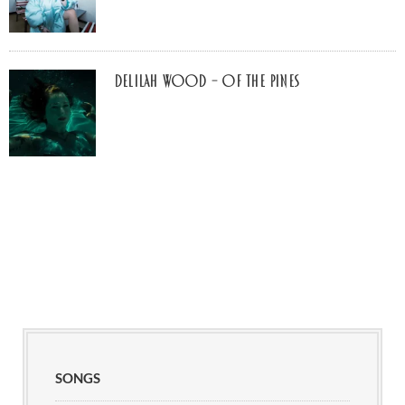
Delilah Wood – of the pines
SONGS