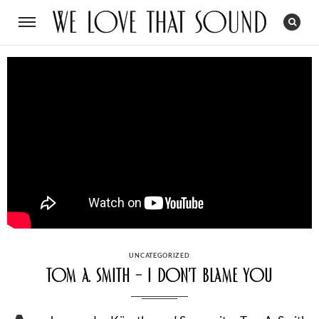
CATEGORIES
UNCATEGORIZED
Tom A. Smith – I Don’t Blame You