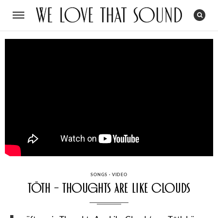
CATEGORIES
SONGS
·
VIDEO
Tōth – Thoughts Are Like Clouds