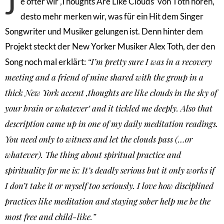
J
e öfter wir ‚Thoughts Are Like Clouds‘ von Tōth hören,
desto mehr merken wir, was für ein Hit dem Singer
Songwriter und Musiker gelungen ist. Denn hinter dem
Projekt steckt der New Yorker Musiker Alex Toth, der den
“I’m pretty sure I was in a recovery
Song noch mal erklärt:
meeting and a friend of mine shared with the group in a
thick New York accent ‚thoughts are like clouds in the sky of
your brain or whatever‘ and it tickled me deeply. Also that
description came up in one of my daily meditation readings.
You need only to witness and let the clouds pass (…or
whatever). The thing about spiritual practice and
spirituality for me is: It’s deadly serious but it only works if
I don’t take it or myself too seriously. I love how disciplined
practices like meditation and staying sober help me be the
most free and child-like.”