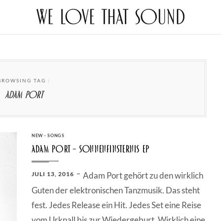
BROWSING TAG :
Adam Port
CATEGORIES
NEW
·
SONGS
Adam Port – Sonnenfinsternis EP
POSTED
JULI 13, 2016
Adam Port gehört zu den wirklich
ON
Guten der elektronischen Tanzmusik. Das steht
fest. Jedes Release ein Hit. Jedes Set eine Reise
vom Urknall bis zur Wiedergeburt. Wirklich eine