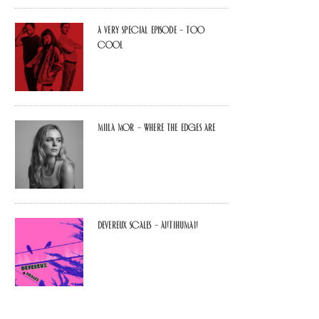
A Very Special Episode – Too
Cool
Miila Mor – Where The Edges Are
Devereux Scales – Antihuman