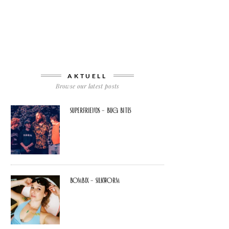
AKTUELL
Browse our latest posts
Superfriends – Bug Bites
Bombix – Silkworm