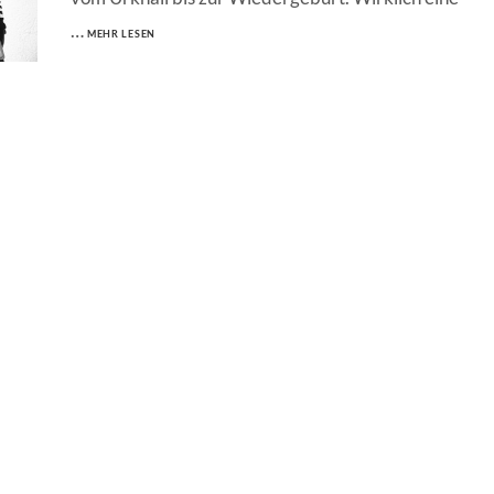
ADAM
…
MEHR LESEN
PORT
–
SONNENFINSTERNIS
EP