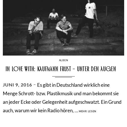
CATEGORIES
ALBEN
In Love With: Kaufmann Frust – Unter den Augen
POSTED
JUNI 9, 2016
Es gibt in Deutschland wirklich eine
ON
Menge Schrott- bzw. Plastikmusik und man bekommt sie
an jeder Ecke oder Gelegenheit aufgeschwatzt. Ein Grund
IN
auch, warum wir kein Radio hören, …
MEHR LESEN
LOVE
WITH:
KAUFMANN
FRUST