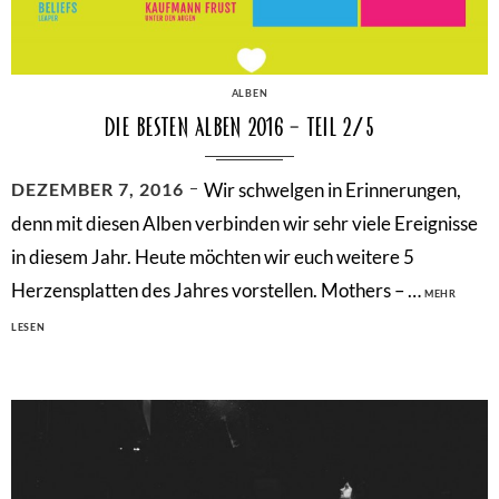
CATEGORIES
ALBEN
Die besten Alben 2016 – Teil 2/5
POSTED
DEZEMBER 7, 2016
Wir schwelgen in Erinnerungen,
ON
denn mit diesen Alben verbinden wir sehr viele Ereignisse
in diesem Jahr. Heute möchten wir euch weitere 5
Herzensplatten des Jahres vorstellen. Mothers – …
MEHR
DIE
LESEN
BESTEN
ALBEN
2016
–
TEIL
2/5