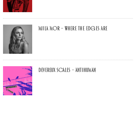
Miila Mor – Where The Edges Are
Devereux Scales – Antihuman