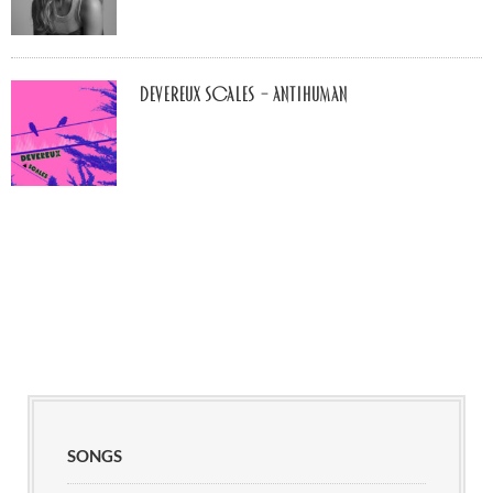
Devereux Scales – Antihuman
SONGS