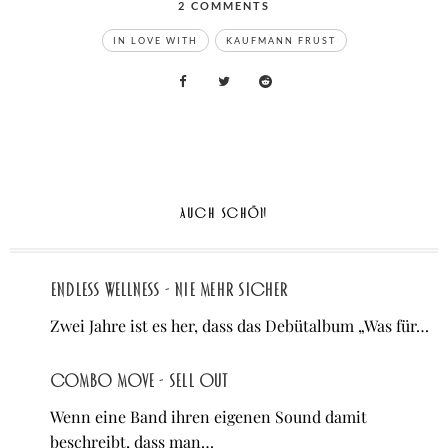
2
COMMENTS
ON
TAGS
IN
LOVE
IN LOVE WITH
KAUFMANN FRUST
WITH:
KAUFMANN
FRUST
–
UNTER
DEN
AUGEN
AUCH SCHÖN
Endless Wellness - Nie mehr sicher
Zwei Jahre ist es her, dass das Debütalbum „Was für…
Combo Move - Sell Out
Wenn eine Band ihren eigenen Sound damit
beschreibt, dass man…