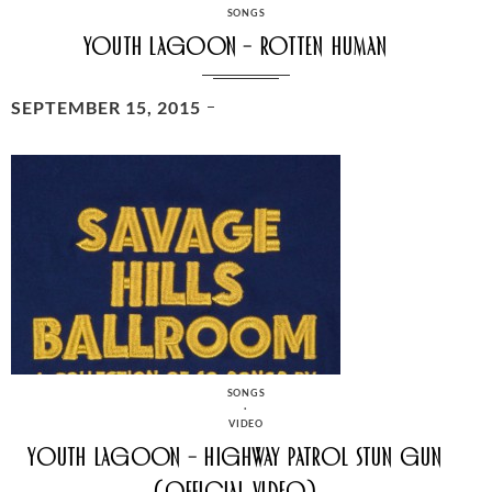
CATEGORIES
SONGS
Youth Lagoon – Rotten Human
POSTED
SEPTEMBER 15, 2015
ON
CATEGORIES
SONGS
·
VIDEO
Youth Lagoon – Highway Patrol Stun Gun
(Official Video)