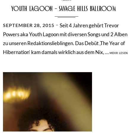
Youth Lagoon – Savage Hills Ballroom
POSTED
SEPTEMBER 28, 2015
Seit 4 Jahren gehört Trevor
ON
Powers aka Youth Lagoon mit diversen Songs und 2 Alben
zu unseren Redaktionslieblingen. Das Debüt ‚The Year of
YO
Hibernation‘ kam damals wirklich aus dem Nix, …
MEHR LESEN
LA
–
SA
HIL
BA