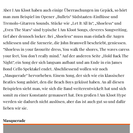
Aber I Am Kloot haben auch einige Überraschungen im Gepäck, so hört
man zum Beispiel im Opener „Bullets“ Südstaaten-Einflüsse und
Tremolo-Gitarren Sounds. Stücke wie „Let It All In“, „Shoeless“ und
„Even The Stars“ sind typische I Am Kloot Songs, cleveres Songwriting,
tief aber dennoch locker. Bei „Shoeless“ muss man einfach die Augen
schliessen und die Szenerie, die John Bramwell beschriebt, geniessen.
“Shoeless in your favourite dress, You walk the shores, The waves caress
your feet, You don’t really mind.” Auf der anderen Seite „Hold Back The
Night“, ein Song der sich langsam aufbaut und am Ende in ein James
Bond Cello Spektakel endet. Abschliessend wollen wir noch
„Masquerade“ hervorheben. Einem Song, der sich wie ein klassischer
Beatles Song anhört, den die Beach Boys geküsst haben. An all diesen
Beispielen sieht man, wie sich die Band weiterentwickelt hat und sich
somit zu einer Konstante gemausert hat. Den großen I Am Kloot Hype
werden sie dadurch nicht auslösen, aber das ist auch gut so und dafür
lieben wir sie.
Masquerade