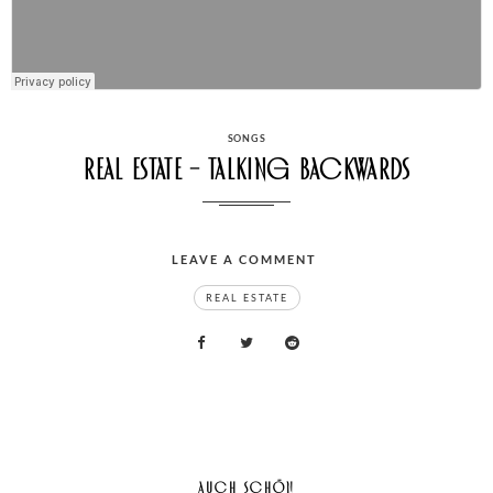
CATEGORIES
SONGS
Real Estate – Talking Backwards
LEAVE A COMMENT
ON
TAGS
REAL
ESTATE
REAL ESTATE
–
TALKING
BACKWARDS
AUCH SCHÖN