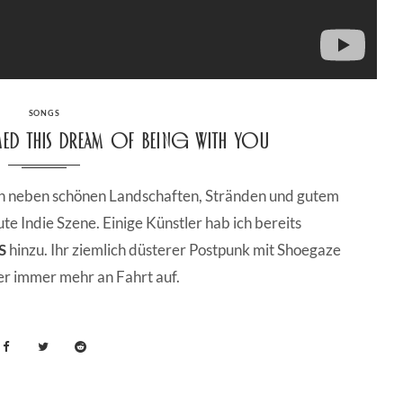
CATEGORIES
SONGS
med this dream of being with you
enn neben schönen Landschaften, Stränden und gutem
ute Indie Szene. Einige Künstler hab ich bereits
S
hinzu. Ihr ziemlich düsterer Postpunk mit Shoegaze
er immer mehr an Fahrt auf.