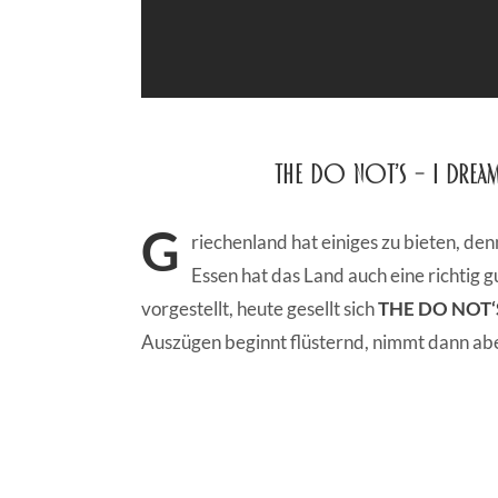
The do not’s – I drea
G
riechenland hat einiges zu bieten, d
Essen hat das Land auch eine richtig g
vorgestellt, heute gesellt sich
THE DO NOT‘
Auszügen beginnt flüsternd, nimmt dann ab