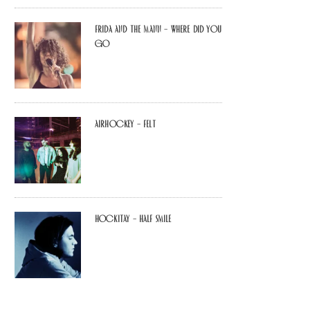
Frida and The Mann – Where Did You
Go
airhockey – felt
Hockitay – half smile