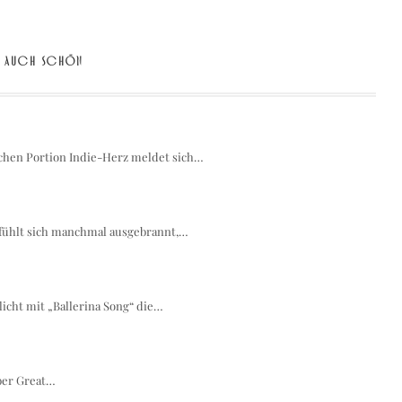
AUCH SCHÖN
chen Portion Indie-Herz meldet sich…
 fühlt sich manchmal ausgebrannt,…
icht mit „Ballerina Song“ die…
über Great…