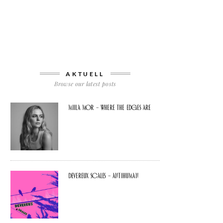
AKTUELL
Browse our latest posts
Miila Mor – Where The Edges Are
Devereux Scales – Antihuman