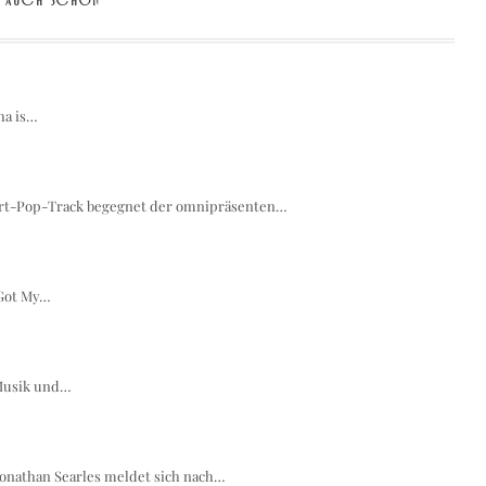
ha is…
 Art-Pop-Track begegnet der omnipräsenten…
 Got My…
e Musik und…
nathan Searles meldet sich nach…