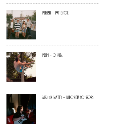
Perish – Patience
Pespi – Chum
Alanna Matty – Kitchen Scissors