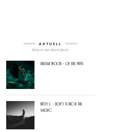
AKTUELL
Browse our latest posts
Delilah Wood – of the pines
Betty L. – don’t touch the
Magic