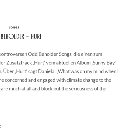
CATEGORIES
SONGS
Beholder – Hurt
 kontroversen Odd Beholder Songs, die einen zum
er Zusatztrack ‚Hurt‘ vom aktuellen Album ‚Sunny Bay‘,
nn. Über ‚Hurt‘ sagt Daniela: „What was on my mind when I
are concerned and engaged with climate change to the
care much at all and block out the seriousness of the
t