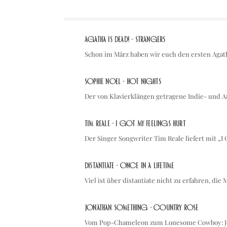
Agatha is Dead! - Strangers
Schon im März haben wir euch den ersten Agat
Sophie Noel - Hot Nights
Der von Klavierklängen getragene Indie- und
Tim Reale - I Got My Feelings Hurt
Der Singer Songwriter Tim Reale liefert mit „I
distantiate - once in a lifetime
Viel ist über distantiate nicht zu erfahren, di
Jonathan Something - Country Rose
Vom Pop-Chameleon zum Lonesome Cowboy: Jo